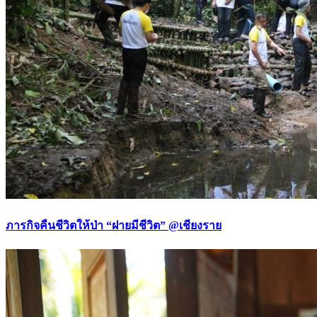
ภารกิจคืนชีวิตให้ป่า “ฝายมีชีวิต” @เชียงราย