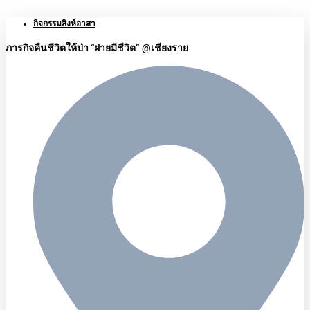
กิจกรรมสิงห์อาสา
ภารกิจคืนชีวิตให้ป่า “ฝายมีชีวิต” @เชียงราย