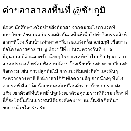
ค่ายอาสาลงพื้นที่ @ชัยภูมิ
น้องๆ นักศึกษาเครือข่ายสิงห์อาสา จากชมรมโรตาแรคท์
มหาวิทยาลัยขอนแก่น รวมตัวกันลงพื้นที่เพื่อไปทำกิจกรรมสิงห์
อาสาที่โรงเรียนบ้านท่าทางเกวียน อ.แก่งคร้อ จ.ชัยภูมิ เพื่อสาน
ต่อโครงการค่าย “Hug น้อง” ปีที่ 8 ในระหว่างวันที่ 4 – 6
มิถุนายน ที่ผ่านมาครับ น้องๆ โรตาแรคท์เข้าไปปรับปรุงอาคาร
อเนกประสงค์ พร้อมทั้งชวนน้องๆ โรงเรียนบ้านท่าทางเกวียนทำ
กิจกรรม เช่น การปลูกต้นไม้ การแบ่งทีมแข่งกีฬา และอื่นๆ
ระหว่างการทาสี สิงห์อาสาได้รับข้อความดีๆ จากน้องๆ ทีมโร
ตาแรคท์ คือ “เด็กน้อยทุกคนก็เหมือนผ้าขาว ถ้าพวกเราแต่ง
แต้ม เขาด้วยสีที่บริสุทธิ์ ปลูกฝังเขาด้วยคุณธรรมที่ดีงาม เด็กๆ ที่
นี่ก็จะโตขึ้นเป็นเยาวชนทีดีของสังคม^^” นับเป็นข้อคิดที่น่า
ยกย่องด้วยใจจริงครับ