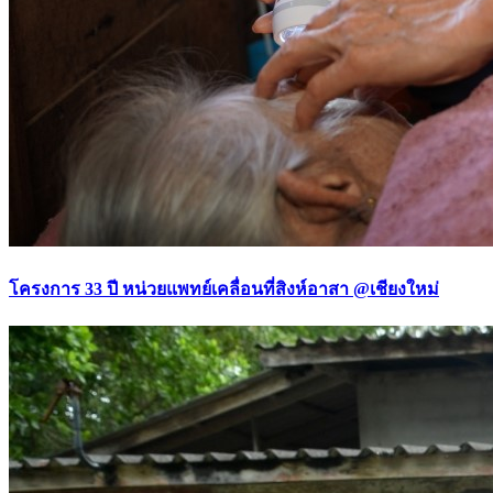
โครงการ 33 ปี หน่วยแพทย์เคลื่อนที่สิงห์อาสา @เชียงใหม่