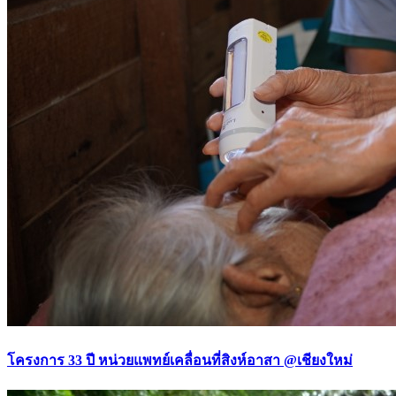
โครงการ 33 ปี หน่วยแพทย์เคลื่อนที่สิงห์อาสา @เชียงใหม่