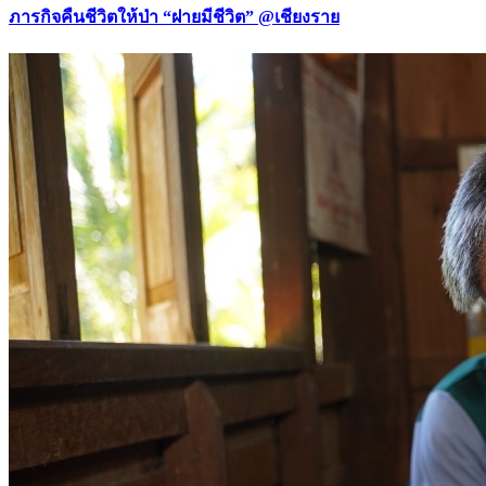
ภารกิจคืนชีวิตให้ป่า “ฝายมีชีวิต” @เชียงราย