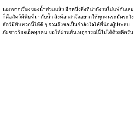
นอกจากเรื่องของน้ำท่วมแล้ว อีกหนึ่งสิ่งทีน่ากังวลไม่แพ้กันเลย
ก็คือสัตว์มีพิษที่มากับน้ำ สิงห์อาสาจึงอยากให้ทุกคนระมัดระวัง
สัตว์มีพิษพวกนี้ให้ดี ๆ รวมถึงขอเป็นกำลังใจให้พี่น้องผู้ประสบ
ภัยชาวร้อยเอ็ดทุกคน ขอให้ผ่านพ้นเหตุการณ์นี้ไปได้ด้วยดีครับ