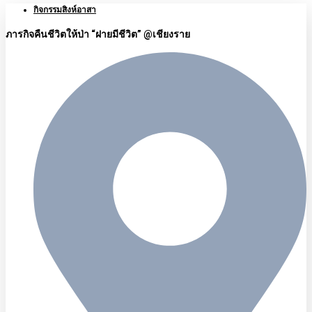
กิจกรรมสิงห์อาสา
ภารกิจคืนชีวิตให้ป่า “ฝายมีชีวิต” @เชียงราย