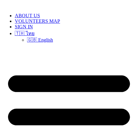
Skip
to
ABOUT US
content
VOLUNTEERS MAP
SIGN IN
🇹🇭 ไทย
🇬🇧 English