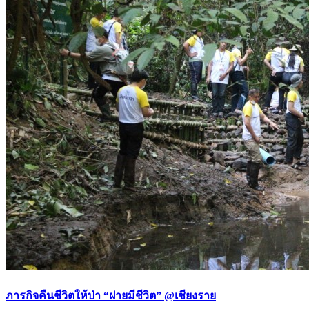
ภารกิจคืนชีวิตให้ป่า “ฝายมีชีวิต” @เชียงราย