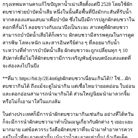
กรุงเทพมหานครแก้ไขปัญหาน้ำเน่าเสียตั้งแต่ปี 2528 โดยใช้ผัก
ตบชวาช่วยบำบัดน้ำเสีย หนึ่งในนั้นคือพื้นที่บึงมักกะสันที่รับน้ำ
จากคลองแสนแสบมาเพื่อบำบัด ซึ่งในบึงมีการปลูกผักตบชวาใน
คอกที่กั้นไว้ ลอยขวางกับแนวบึงเป็นระยะ สาเหตุที่ผักตบชวา
สามารถบำบัดน้ำเสียได้ก็เพราะ ผักตบชวามีสรรพคุณในการดูด
สารพิษ โลหะหนัก และสารอินทรีย์ต่าง ๆ ที่ลอยมากับน้ำ
ระหว่างที่ทำการบำบัดน้ำเสีย ผักตบชวาจะถูกเปลี่ยนทุก ๆ 10
สัปดาห์เพื่อไม่ให้ผักตบชวามีการเจริญพันธุ์จนบดบังแสงแดดที่
จะส่องลงไปในบึง
**ที่มา: https://bit.ly/2E4m6gbผักตบชวาเนี่ยนะกินได้!? ใช่…ผัก
ตบชวากินได้ ถึงแม้จะดูไม่น่ากิน แต่เชื่อไหมว่ายอดอ่อน ใบอ่อน
และดอกอ่อนสามารถนำมากินได้ ส่วนใหญ่นิยมนำมาลวกจิ้ม
หรือไม่ก็เอามาใส่ในแกงส้ม
ในต่างประเทศก็มีการนำผักตบชวามากินเช่นกัน อย่างที่ไต้หวัน
ก็จะมีการนำผักตบชวามาทำเป็นเมนูเกี่ยวกับผักต่าง ๆ เยอะแยะ
มากมาย แต่ข้อควรระวังคือผักตบชวาที่จะนำมาทำอาหารควร
อยู่ในน้ำที่สะอาดเท่านั้น เน้นว่าน้ำสะอาดเท่านั้น! ถ้าเกิดเด็ด