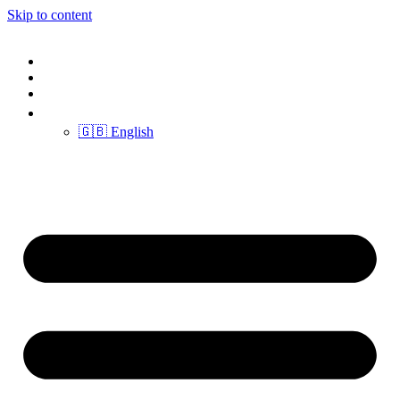
Skip to content
ABOUT US
VOLUNTEERS MAP
SIGN IN
🇹🇭 ไทย
🇬🇧 English