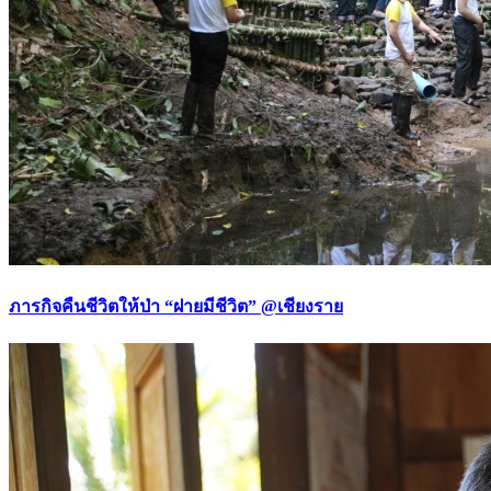
ภารกิจคืนชีวิตให้ป่า “ฝายมีชีวิต” @เชียงราย