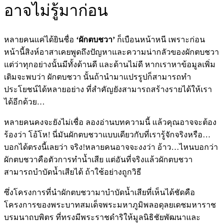
อาจไม่รู้มาก่อน
หลายคนแค่ได้ยินชื่อ
‘ผักตบชวา’
ก็เบือนหน้าหนี เพราะก่อน
หน้านี้สิงห์อาสาเคยพูดถึงปัญหาและความน่ากลัวของผักตบชวา
แต่ว่าทุกอย่างนั้นมีทั้งด้านดี และด้านไม่ดี หากเราหาข้อมูลเพิ่ม
เติมจะพบว่า ผักตบชวา นั้นถ้านำมาแปรรูปก็สามารถทำ
ประโยชน์ได้หลายอย่าง ที่สำคัญยังสามารถสร้างรายได้ให้เรา
ได้อีกด้วย…
หลายคนคงจะยังไม่เชื่อ ลองอ่านบทความนี้ แล้วคุณอาจจะต้อง
ร้องว่า โอ้โห! นี่มันผักตบชวาแบบเดียวกับที่เรารู้จักจริงหรือ…
บอกได้ตรงนี้เลยว่า จริง!หลายคนอาจจะงงว่า อ้าว…ไหนบอกว่า
ผักตบชวาคือตัวการทำน้ำเสีย แต่อันที่จริงแล้วผักตบชวา
สามารถบำบัดน้ำเสียได้ ถ้าใช้อย่างถูกวิธี
ซึ่งโครงการที่นำผักตบชวามาบำบัดน้ำเสียที่เห็นได้ชัดคือ
โครงการของพระบาทสมเด็จพระมหาภูมิพลอดุลยเดชมหาราช
บรมนาถบพิตร ที่ทรงมีพระราชดำริให้มูลนิธิชัยพัฒนาและ