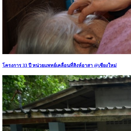
โครงการ 33 ปี หน่วยแพทย์เคลื่อนที่สิงห์อาสา @เชียงใหม่