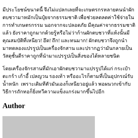
มีประโยชน์ขนาดนี้ จึงไม่แปลกเลยที่จะเกษตรกรหลายคนนำผัก
ตบชวามาหมักเป็นปุ๋ยจากธรรมชาติ เพื่อช่วยลดลดค่าใช้จ่ายใน
การทำเกษตรกรรม นอกจากจะปลอดภัย มีคุณค่าจากธรรมชาติ
แล้ว ยังราคาถูกมากด้วยรู้หรือไม่ว่าก้านผักตบชวาที่แห้งนั้นมี
คุณสมบัติที่เหนียว! อึด! ถึก! และทนมาก! ผักตบชวาจึงถูกนำ
มาทดลองแปรรูปเป็นเครื่องจักสาน และปรากฏว่ามันกลายเป็น
วัสดุชั้นดีราคาถูกที่นำมาแปรรูปเป็นสิ่งของได้หลายชนิด
โดยเครื่องจักรสานที่มักเอาผักตบชวามาแปรรูปได้แก่ กระเป๋า
ตะกร้า เก้าอี้ เปลญวน รองเท้า หรืออะไรก็ตามที่เป็นอุปกรณ์รับ
น้ำหนัก เพราะเดิมทีตัวมันเองก็เหนียวอยู่แล้ว พอผนวกเข้ากับ
วิธีการถักทอก็ยิ่งทวีความแข็งแกร่งมากขึ้นไปอีก
Author