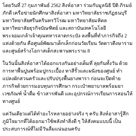
โดยวันที่ 27 กุมภาพันธ์ 2562 สิงห์อาสา ร่วมกับมูลนิธิ ปิติ ภิรมย์
ภักดี เครือข่ายนักศึกษาสิงห์อาสา มหาวิทยาลัยราชภัฏธนบุรี
มหาวิทยาลัยศรีนครินทรวิโรฒ มหาวิทยาลัยมหิดล
มหาวิทยาลัยธุรกิจบัณฑิตย์ และสถาบันเทคโนโลยี
พระจอมเกล้าเจ้าคุณทหารลาดกระบัง ลงพื้นที่ทำภารกิจถึง 2
แห่งด้วยกัน คือศูนย์พัฒนาเด็กเล็กก่อนวัยเรียน วัดดาวดึงษาราม
และศูนย์สร้างโอกาสเด็กสะพานพระราม 8
ในวันนั้นสิงห์อาสาได้ออกแรงกันอย่างเต็มที่ ลุยกันทั้งวัน ด้วย
การทาพื้นปูนพร้อมปูกระเบื้อง ทาสีรั้วและผนังของศูนย์ ทำ
แปลงผักสวนครัวและปรับปรุงพื้นยางพารา ก่อนจะปิดท้าย
ภารกิจด้วยการมอบทุนการศึกษา กระเป๋าพยาบาลพร้อมยา
เวชภัณฑ์ น้ำดื่ม ข้าวสารพันดี และอุปกรณ์การเรียนการสอนให้
ทางศูนย์
แค่วันเดียวแต่ได้ทำอะไรหลายอย่างจริง ๆ ครับ สิงห์อาสารู้สึก
ภูมิใจมากที่ได้ออกมาใช้พลังทำสิ่งดี ๆ ให้สังคมแบบนี้ เป็น
ประสบการณ์ที่ไม่มีวันลืมแน่นอนครับ