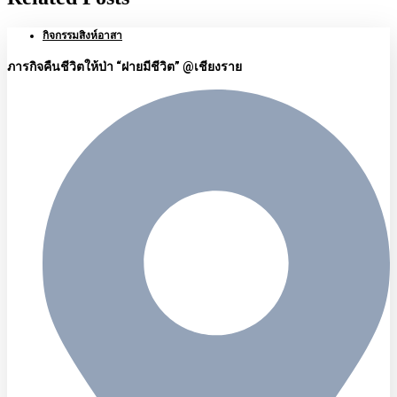
กิจกรรมสิงห์อาสา
ภารกิจคืนชีวิตให้ป่า “ฝายมีชีวิต” @เชียงราย