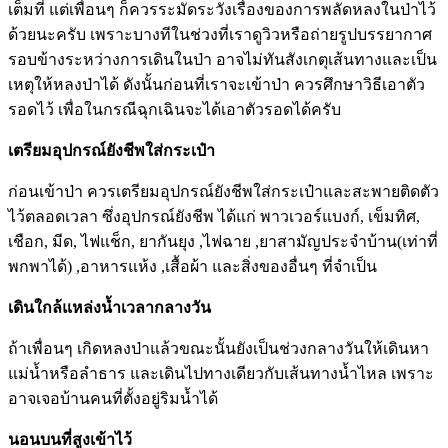
เต็มที่ แต่เพื่อนๆ ก็ควรระมัดระวังเรื่องของการพลัดหลงในป่าไว้
ด้วยนะครับ เพราะบางทีในช่วงที่เราดูวิวหรือถ่ายรูปบรรยากาศ
รอบข้างระหว่างการเดินในป่า อาจไม่ทันสังเกตุเส้นทางและเป็น
เหตุให้หลงป่าได้ ดังนั้นก่อนที่เราจะเข้าป่า ควรศึกษาวิธีเอาตัว
รอดไว้ เพื่อในกรณีฉุกเฉินจะได้เอาตัวรอดได้ครับ
เตรียมอุปกรณ์ยังชีพใส่กระเป๋า
ก่อนเข้าป่า ควรเตรียมอุปกรณ์ยังชีพใส่กระเป๋าและสะพายติดตัว
ไว้ตลอดเวลา ซึ่งอุปกรณ์ยังชีพ ได้แก่ พาวเวอร์แบงก์, เข็มทิศ,
เชือก, มีด, ไฟแช็ก, ยากันยุง ,ไฟฉาย ,ยาสามัญประจำบ้าน(เท่าที่
พกพาได้) ,อาหารแห้ง ,เสื้อผ้า และสิ่งของอื่นๆ ที่จำเป็น
เดินใกล้แหล่งน้ำเวลากลางวัน
ถ้าเพื่อนๆ เกิดหลงป่าแล้วขณะนั้นยังเป็นช่วงกลางวันให้เดินหา
แม่น้ำหรือลำธาร และเดินไปทางเดียวกับเส้นทางน้ำไหล เพราะ
อาจเจอบ้านคนที่ตั้งอยู่ริมน้ำได้
นอนบนที่สูงเข้าไว้