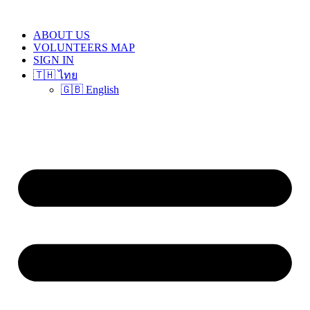
Skip
to
ABOUT US
content
VOLUNTEERS MAP
SIGN IN
🇹🇭 ไทย
🇬🇧 English