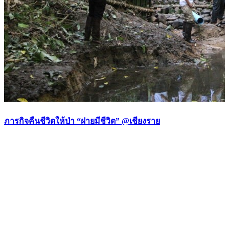
ภารกิจคืนชีวิตให้ป่า “ฝายมีชีวิต” @เชียงราย