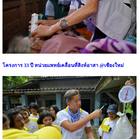
โครงการ 33 ปี หน่วยแพทย์เคลื่อนที่สิงห์อาสา @เชียงใหม่