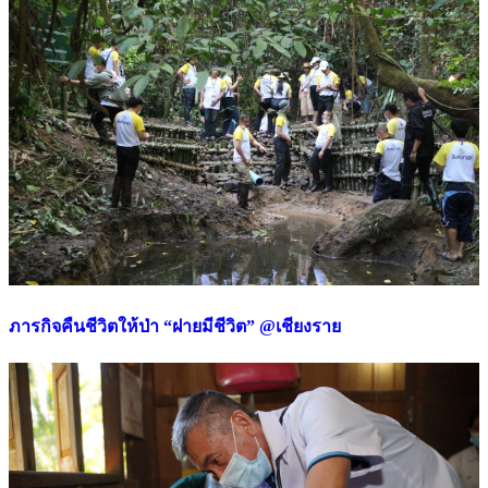
ภารกิจคืนชีวิตให้ป่า “ฝายมีชีวิต” @เชียงราย