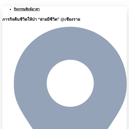
กิจกรรมสิงห์อาสา
ภารกิจคืนชีวิตให้ป่า “ฝายมีชีวิต” @เชียงราย