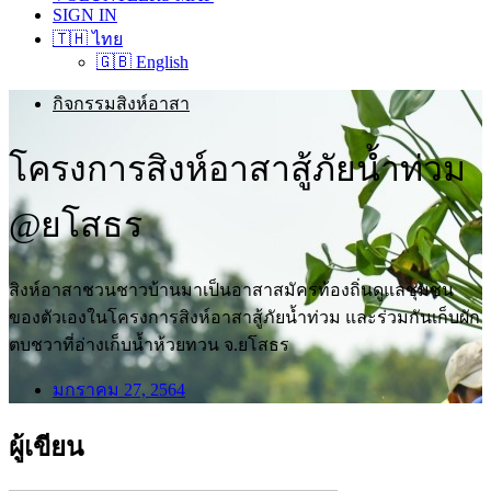
SIGN IN
🇹🇭 ไทย
🇬🇧 English
กิจกรรมสิงห์อาสา
โครงการสิงห์อาสาสู้ภัยน้ำท่วม
@ยโสธร
สิงห์อาสาชวนชาวบ้านมาเป็นอาสาสมัครท้องถิ่นดูแลชุมชน
ของตัวเองในโครงการสิงห์อาสาสู้ภัยน้ำท่วม และร่วมกันเก็บผัก
ตบชวาที่อ่างเก็บน้ำห้วยทวน จ.ยโสธร
มกราคม 27, 2564
ผู้เขียน