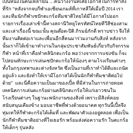
เป็นหนึ่งในคนเหล่านั้น …คนว่างงานที่เสียโอกาสในการทำสิ่ง
ที่รัก
“หลังจากจบกีฬาเอเชียนเกมส์ที่เกาหลีใต้เมื่อปี 2014 เรา
และทีมนักกีฬาเซปักตะกร้อทีมชาติไทยได้มีโอกาสไปออก
รายการเรื่องเล่าเช้านี้ทางสถานีวิทยุโทรทัศน์ไทยทีวีสีช่องสาม
และเล่าเรื่องนี้ ขณะนั้น คุณต๊อด-ปิติ ภิรมย์ภักดี ทราบข่าว จึงให้
ทีม
งานติดต่อ
เราและเพื่อนอีกสี่คนมาร่วมงานกับสิงห์ หลังจาก
นั้นเราก็ได้เข้ามาทำงา
นในกลุ่ม
ประชาสัมพันธ์เกี่ยวกับกิจกรรม
กีฬา หน้าที่เราคือทำคลินิกตะกร้อ พอว่างจากการแข่งขัน
ก็จะ
ไป
สอนทักษะการเล่นเซปักตะกร้อให้น้องๆ ตามโรงเรียนต่าง
ๆ
ทั้งในกรุงเทพฯและต่างจังหวัด
ซึ่งเป็นงานที่เราทำได้ดีและถนัด
อยู่แล้ว และยังทำให้เรามีโอกาสได้เป็นนักกีฬาทีมชาติต่อไป
ด้วย”
และนี่คือความเป็นมาของเปิ้ล ที่มีส่วนในการถ่ายทอด
เทคนิคการเล่นตะกร้อผ่าน
คลินิกตะกร้อ
ให้แก่เยาวชนใน
โรงเรียนต่างๆ ในฐานะพนักงานของสิงห์
เพราะมีสิงห์คอย
สนับสนุนเคียงข้าง มอบอาชีพที่พ่วงด้วยอนาคต ทุกวันนี้เปิ้ลจึง
ทุ่มเทให้กีฬาตะกร้อได้เต็มที่
และ
พัฒนาตัวเองอยู่ตลอด เพื่อเป็น
นักกีฬาทีมชาติอย่างที่ใจเธอรัก พร้อมส่งต่อความรัก
ในตะกร้อ
ให้เด็กๆ รุ่นหลัง