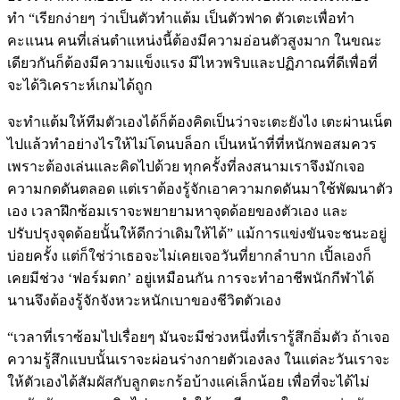
ทำ
“เรียกง่ายๆ ว่าเป็นตัวทำแต้ม เป็นตัวฟาด ตัวเตะเพื่อทำ
คะแนน คนที่เล่นตำแหน่งนี้ต้องมีความอ่อนตัวสูงมาก ในขณะ
เดียวกันก็ต้องมีความแข็งแรง มีไหวพริบและปฏิภาณที่ดีเพื่อที่
จะได้วิเคราะห์เกมได้ถูก
จะทำแต้มให้ทีมตัวเองได้ก็ต้องคิดเป็นว่าจะเตะยังไง เตะผ่านเน็ต
ไปแล้วทำอย่างไรให้ไม่โดนบล็อก เป็นหน้าที่ที่หนักพอสมควร
เพราะต้องเล่นและคิดไปด้วย
ทุกครั้งที่ลงสนามเราจึงมักเจอ
ความกดดันตลอด แต่เราต้องรู้จักเอาความกดดันมาใช้พัฒนาตัว
เอง เวลาฝึกซ้อมเราจะพยายามหาจุดด้อยของตัวเอง และ
ปรับปรุง
จุดด้อยนั้นให้
ดีกว่าเดิม
ให้ได้”
แม้การแข่งขันจะชนะอยู่
บ่อยครั้ง แต่ก็ใช่ว่าเธอจะไม่เคยเจอวันที่ยากลำบาก เปิ้ลเองก็
เคยมีช่วง ‘ฟอร์มตก’ อยู่เหมือนกัน การจะทำอาชีพนักกีฬาได้
นานจึงต้องรู้จักจังหวะหนักเบาของชีวิตตัวเอง
“เวลาที่เราซ้อมไปเรื่อยๆ มันจะมีช่วงหนึ่งที่เรารู้สึกอิ่มตัว ถ้าเจอ
ความรู้สึกแบบนั้นเราจะผ่อนร่างกายตัวเองลง ในแต่ละวันเราจะ
ให้ตัวเองได้สัมผัสกับลูกตะกร้อบ้างแค่เล็กน้อย เพื่อที่จะได้ไม่