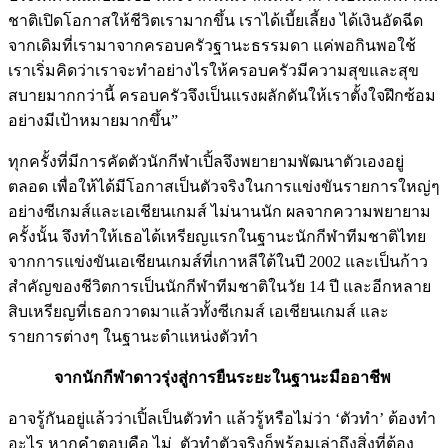
ชาติเปิดโอกาสให้ชีวิตเรามากขึ้น เราได้เบี้ยเลี้ยง ได้เงินอัดฉีด
จากเดิมที่เรามาจากครอบครัวฐานะธรรมดา แค่พอกินพอใช้
เราเริ่มคิดว่าเราจะทำอย่างไรให้ครอบครัวมีความสุขและสุข
สบายมากกว่านี้ ครอบครัวจึงเป็นแรงผลักดันให้เราตั้งใจฝึ
กซ้อม
อย่างมีเป้าหมายมากขึ้น”
ทุกครั้งที่มีการคัดตัวนักกีฬาเปิ้ลจึงพยายามพัฒนาตัวเองอยู่
ตลอด เพื่อให้ได้มีโอกาสเป็นตัวจริงในการแข่งขันรายการใหญ่ๆ
อย่างซีเกมส์และเอเชียนเกมส์ ไม่นานนัก ผลจากความพยายาม
ครั้งนั้น
จึงทำให้เธอได้เหรียญแรกในฐานะนักกีฬาทีมชาติไทย
จากการแข่งขันเอเชียนเกมส์ที่เกาหลีใต้ในปี 2002 และเป็นก้าว
สำคัญของชีวิตการเป็นนักกีฬาทีมชาติในวัย 14 ปี และอีกหลาย
สิบเหรียญที่เธอกวาดมาแล้วทั้งซีเกมส์ เอเชียนเกมส์ และ
รายการต่างๆ ในฐานะตำแหน่งตัวทำ
จากนักกีฬาดาวรุ่งสู่การยืนระยะในฐานะมืออาชีพ
อาจรู้กันอยู่แล้วว่าเปิ้ลเป็นตัวทำ แล้วรู้หรือไม่ว่า ‘ตัวทำ’ ต้องทำ
อะไร หากคำตอบคือ ไม่ ตัวทำตัวจริงก็พร้อมเล่าถึงสิ่งที่ต้อง