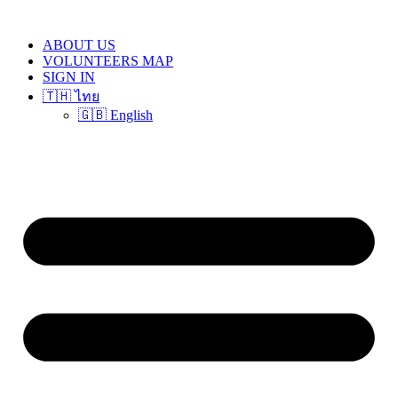
Skip
to
ABOUT US
content
VOLUNTEERS MAP
SIGN IN
🇹🇭 ไทย
🇬🇧 English