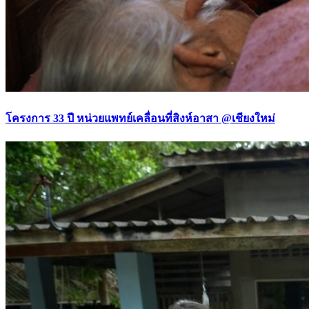
โครงการ 33 ปี หน่วยแพทย์เคลื่อนที่สิงห์อาสา @เชียงใหม่