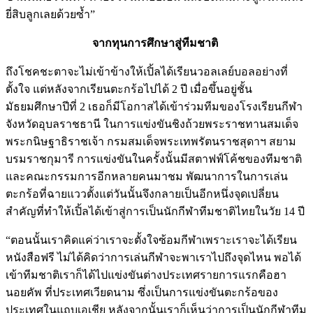
ยี่สิบลูกเลยด้วยซ้ำ”
จากทุนการศึกษาสู่ทีมชาติ
ถึงโชคชะตาจะไม่เข้าข้างให้เปิ้ลได้เรียนวอลเลย์บอลอย่างที่
ตั้งใจ แต่หลังจากเรียนตะกร้อไปได้ 2 ปี เมื่อขึ้นอยู่ชั้น
มัธยมศึกษาปีที่ 2 เธอก็มีโอกาสได้เข้าร่วมทีมของโรงเรียนกีฬา
จังหวัดอุบลราชธานี
ในการแข่งขันชิงถ้วยพระราชทานสมเด็จ
พระกนิษฐาธิราชเจ้า กรมสมเด็จพระเทพรัตนราชสุดาฯ สยาม
บรมราชกุมารี การแข่งขันในครั้งนั้นมีสตาฟฟ์โค้ชของทีมชาติ
และคณะกรรมการอีกหลายคนมาชม พัฒนาการในการเล่น
ตะกร้อที่ฉายแววตั้งแต่วันนั้นจึงกลายเป็นอีกหนึ่งจุดเปลี่ยน
สำคัญที่ทำให้เปิ้ลได้เข้าสู่การเป็นนักกีฬาทีมชาติไทยในวัย 14 ปี
“ตอนนั้นเราคิดแค่ว่าเราจะตั้งใจซ้อมกีฬาเพราะเราจะได้เรียน
หนังสือฟรี ไม่ได้คิดว่าการเล่นกีฬาจะพาเราไปถึงจุดไหน พอได้
เข้าทีมชาติเราก็ได้ไปแข่งขันต่างประเทศรายการแรกคือฮา
นอยคัพ
ที่ประเทศเวียดนาม ซึ่งเป็นการแข่งขันตะกร้อของ
ประเทศในแถบเอเชีย หลังจากนั้นเราก็เห็นว่าการเป็นนักกีฬาทีม