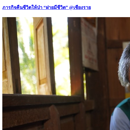
ภารกิจคืนชีวิตให้ป่า “ฝายมีชีวิต” @เชียงราย