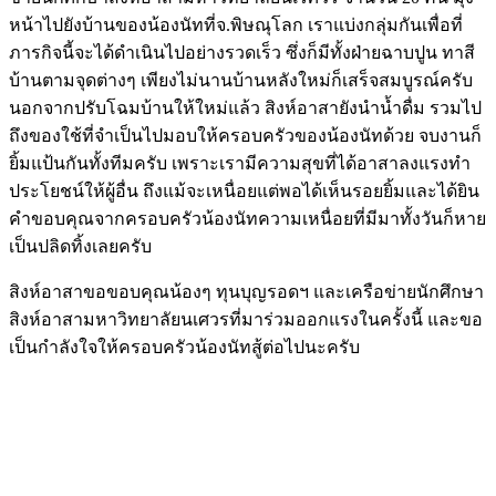
หน้าไปยังบ้านของน้องนัทที่จ.พิษณุโลก เราแบ่งกลุ่มกันเพื่อที่
ภารกิจนี้จะได้ดำเนินไปอย่างรวดเร็ว ซึ่งก็มีทั้งฝ่ายฉาบปูน ทาสี
บ้านตามจุดต่างๆ เพียงไม่นานบ้านหลังใหม่ก็เสร็จสมบูรณ์ครับ
นอกจากปรับโฉมบ้านให้ใหม่แล้ว สิงห์อาสายังนำน้ำดื่ม รวมไป
ถึงของใช้ที่จำเป็นไปมอบให้ครอบครัวของน้องนัทด้วย จบงานก็
ยิ้มแป้นกันทั้งทีมครับ เพราะเรามีความสุขที่ได้อาสาลงแรงทำ
ประโยชน์ให้ผู้อื่น ถึงแม้จะเหนื่อยแต่พอได้เห็นรอยยิ้มและได้ยิน
คำขอบคุณจากครอบครัวน้องนัทความเหนื่อยที่มีมาทั้งวันก็หาย
เป็นปลิดทิ้งเลยครับ
สิงห์อาสาขอขอบคุณน้องๆ ทุนบุญรอดฯ และเครือข่ายนักศึกษา
สิงห์อาสามหาวิทยาลัยนเศวรที่มาร่วมออกแรงในครั้งนี้ และขอ
เป็นกำลังใจให้ครอบครัวน้องนัทสู้ต่อไปนะครับ