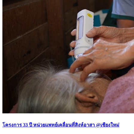
โครงการ 33 ปี หน่วยแพทย์เคลื่อนที่สิงห์อาสา @เชียงใหม่