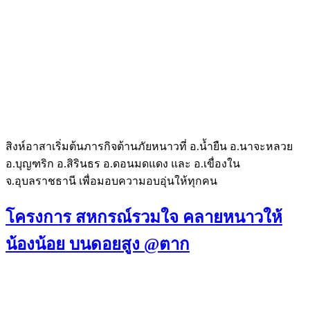
สิงห์อาสาเริ่มต้นภารกิจต้านภัยหนาวที่ อ.น้ำยืน อ.นาจะหลวย
อ.บุญฑริก อ.สิรินธร อ.ดอนมดแดง และ อ.เขื่องใน
จ.อุบลราชธานี เพื่อมอบความอบอุ่นให้ทุกคน
โครงการ สหกรณ์รวมใจ คลายหนาวให้
น้องน้อย บนดอยสูง @ตาก