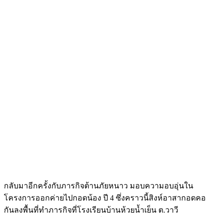
กลับมาอีกครั้งกับภารกิจต้านภัยหนาว มอบความอบอุ่นใน
โครงการออกค่ายไปกอดน้อง ปี 4 ซึ่งคราวนี้สิงห์อาสากอดคอ
กันลงพื้นที่ทำภารกิจที่โรงเรียนบ้านห้วยน้ำเย็น ต.วาวี