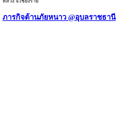
หลวง จ.เชียงราย
ภารกิจต้านภัยหนาว @อุบลราชธานี