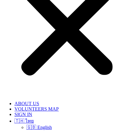
ABOUT US
VOLUNTEERS MAP
SIGN IN
🇹🇭 ไทย
🇬🇧 English