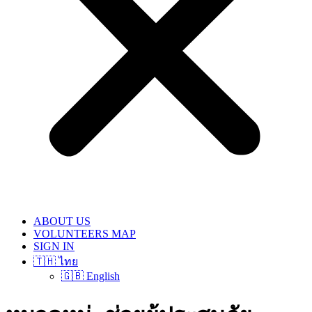
ABOUT US
VOLUNTEERS MAP
SIGN IN
🇹🇭 ไทย
🇬🇧 English