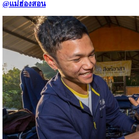
@แม่ฮ่องสอน