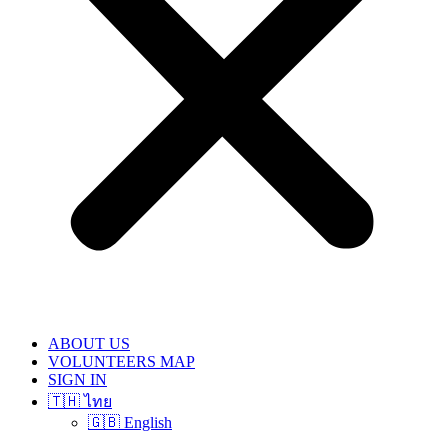
ABOUT US
VOLUNTEERS MAP
SIGN IN
🇹🇭 ไทย
🇬🇧 English