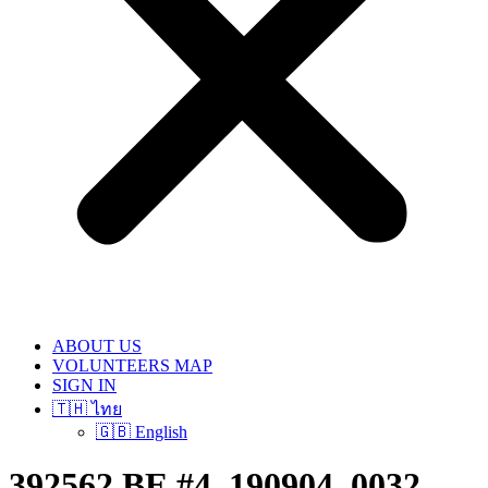
ABOUT US
VOLUNTEERS MAP
SIGN IN
🇹🇭 ไทย
🇬🇧 English
392562 BE #4_190904_0032