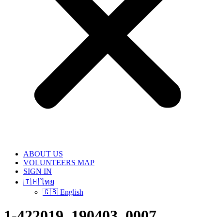
ABOUT US
VOLUNTEERS MAP
SIGN IN
🇹🇭 ไทย
🇬🇧 English
1-422019_190403_0007