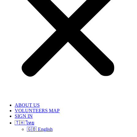
ABOUT US
VOLUNTEERS MAP
SIGN IN
🇹🇭 ไทย
🇬🇧 English