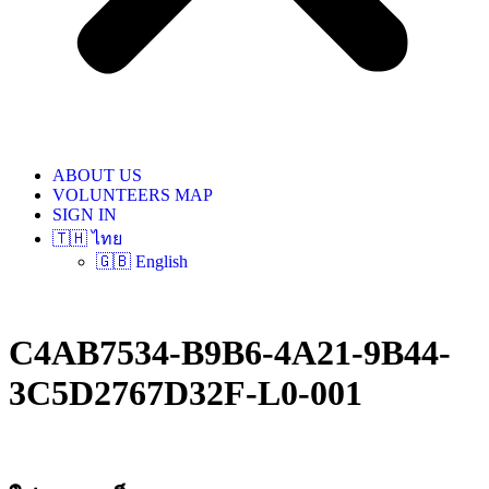
ABOUT US
VOLUNTEERS MAP
SIGN IN
🇹🇭 ไทย
🇬🇧 English
C4AB7534-B9B6-4A21-9B44-
3C5D2767D32F-L0-001