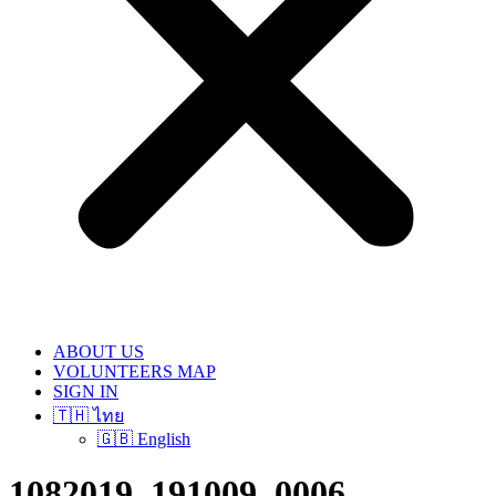
ABOUT US
VOLUNTEERS MAP
SIGN IN
🇹🇭 ไทย
🇬🇧 English
1082019_191009_0006