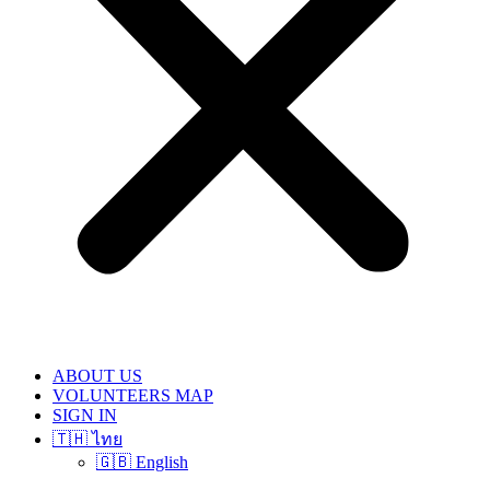
ABOUT US
VOLUNTEERS MAP
SIGN IN
🇹🇭 ไทย
🇬🇧 English