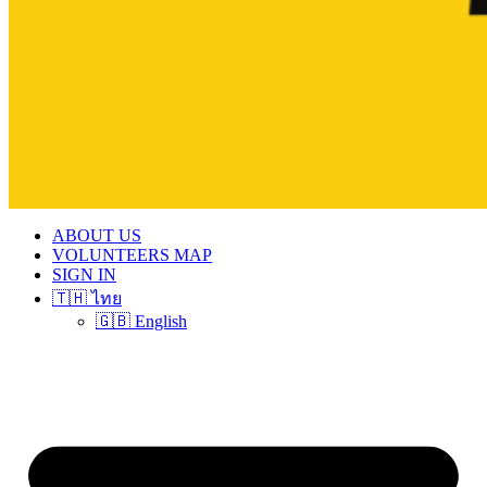
ABOUT US
VOLUNTEERS MAP
SIGN IN
🇹🇭 ไทย
🇬🇧 English