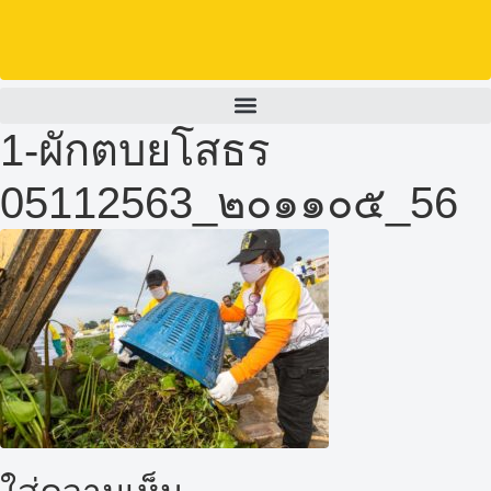
1-ผักตบยโสธร
05112563_๒๐๑๑๐๕_56