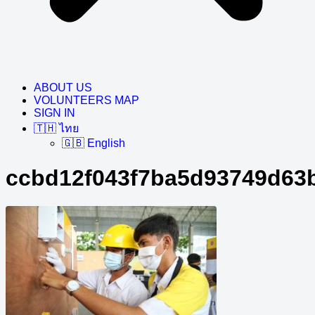
ABOUT US
VOLUNTEERS MAP
SIGN IN
🇹🇭 ไทย
🇬🇧 English
ccbd12f043f7ba5d93749d63