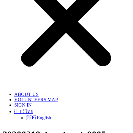
ABOUT US
VOLUNTEERS MAP
SIGN IN
🇹🇭 ไทย
🇬🇧 English