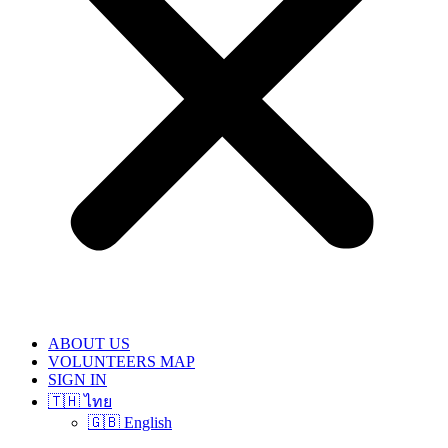
ABOUT US
VOLUNTEERS MAP
SIGN IN
🇹🇭 ไทย
🇬🇧 English