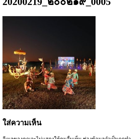
20200219_๒๐๐๒๑๙_0005
ใส่ความเห็น
อีเมลของคุณจะไม่แสดงให้คนอื่นเห็น
ช่องข้อมูลจำเป็นถูกทำ