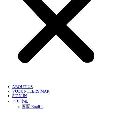
ABOUT US
VOLUNTEERS MAP
SIGN IN
🇹🇭 ไทย
🇬🇧 English