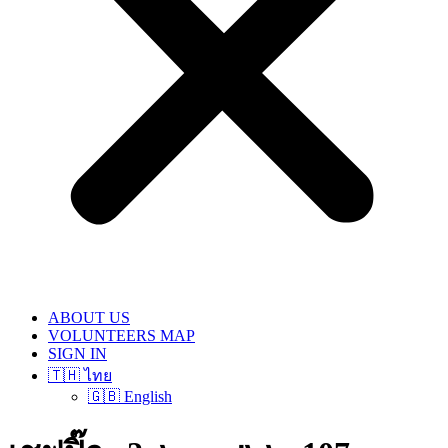
ABOUT US
VOLUNTEERS MAP
SIGN IN
🇹🇭 ไทย
🇬🇧 English