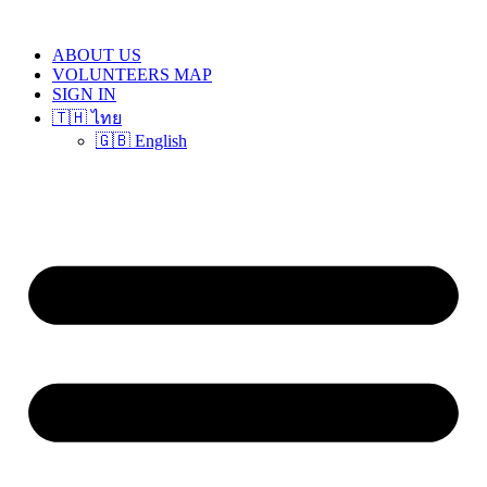
Skip
to
ABOUT US
content
VOLUNTEERS MAP
SIGN IN
🇹🇭 ไทย
🇬🇧 English