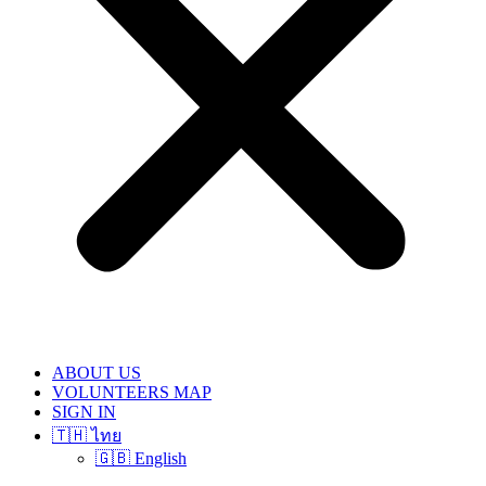
ABOUT US
VOLUNTEERS MAP
SIGN IN
🇹🇭 ไทย
🇬🇧 English