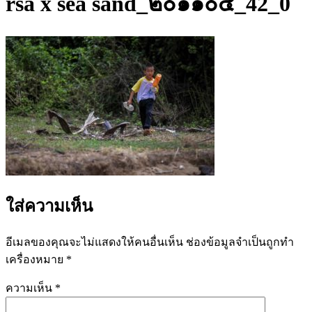
rsa x sea sand_๒๐๑๑๐๔_42_0
ใส่ความเห็น
อีเมลของคุณจะไม่แสดงให้คนอื่นเห็น
ช่องข้อมูลจำเป็นถูกทำ
เครื่องหมาย
*
ความเห็น
*